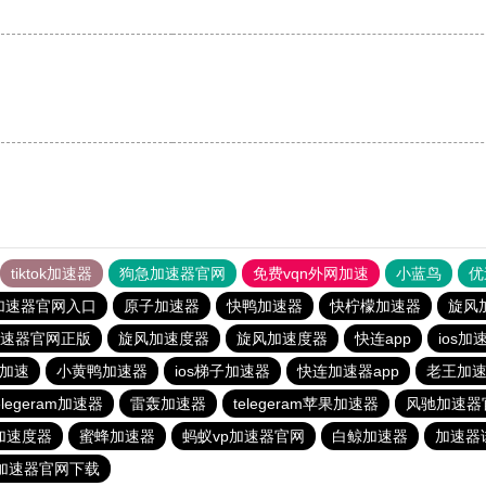
tiktok加速器
狗急加速器官网
免费vqn外网加速
小蓝鸟
优
加速器官网入口
原子加速器
快鸭加速器
快柠檬加速器
旋风
速器官网正版
旋风加速度器
旋风加速度器
快连app
ios加
n加速
小黄鸭加速器
ios梯子加速器
快连加速器app
老王加速免
legeram加速器
雷轰加速器
telegeram苹果加速器
风驰加速器
加速度器
蜜蜂加速器
蚂蚁vp加速器官网
白鲸加速器
加速器
加速器官网下载