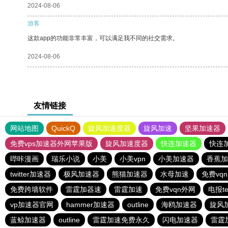
2024-08-06
游客
这款app的功能非常丰富，可以满足我不同的社交需求。
2024-08-06
友情链接
网站地图
QuickQ
旋风加速度器
旋风加速
坚果加速器
免费vps加速器外网苹果版
旋风加速度器
快连加速器
快连
哔咔漫画
瑞乐小说
小美
小美vpn
小美加速器
香蕉加
twitter加速器
极风加速器
熊猫加速器
水母加速
免费vq
免费跨墙软件
雷霆加器速
雷霆加速
免费vqn外网
电报te
vp加速器官网
hammer加速器
outline
海鸥加速器
旋风
蓝鲸加速器
outline
雷霆加速免费永久
闪电加速器
雷霆