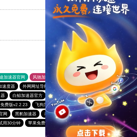
支持
[0]
反对
[0]
支持
[0]
反对
[0]
途加速器官网
风驰加速器
旋风加速器
加速度器
外网网址导航
软件中心
雷霆加速
狂飙加速器
速器
白鲸加速器官方
outline
国外vps加速免费
费版v2.2.23
飞狗加速器
小牛vp加速器
快鸭加速器app
官网
黑豹加速器
老王加速npv下载官网
蚂蚁加速器
试用30分钟
苹果免费vqn加速
安易加速器
hammer加速器