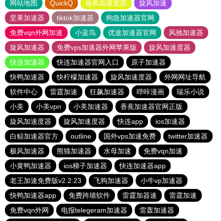
网站地图
QuickQ
旋风加速度器
旋风加速
坚果加速器
tiktok加速器
狗急加速器官网
免费vqn外网加速
小蓝鸟
优途加速器官网
风驰加速器
旋风加速器
免费vps加速器外网苹果版
旋风加速度器
快连加速器
快连加速器官网入口
原子加速器
快鸭加速器
快柠檬加速器
旋风加速度器
外网网址导航
软件中心
雷霆加速
狂飙加速器
哔咔漫画
瑞乐小说
小美
小美vpn
小美加速器
香蕉加速器官网正版
旋风加速度器
旋风加速度器
快连app
ios加速器
白鲸加速器官方
outline
国外vps加速免费
twitter加速器
极风加速器
熊猫加速器
水母加速
免费vqn加速
小黄鸭加速器
ios梯子加速器
快连加速器app
老王加速免费版v2.2.23
飞狗加速器
小牛vp加速器
快鸭加速器app
免费跨墙软件
雷霆加器速
雷霆加速
免费vqn外网
电报telegeram加速器
雷轰加速器