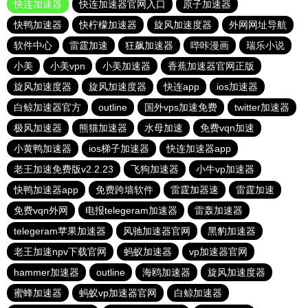
快连加速器
快连加速器官网入口
原子加速器
快鸭加速器
快柠檬加速器
旋风加速度器
外网网址导航
软件中心
雷霆加速
狂飙加速器
哔咔漫画
瑞乐小说
小美
小美vpn
小美加速器
香蕉加速器官网正版
旋风加速度器
旋风加速度器
快连app
ios加速器
白鲸加速器官方
outline
国外vps加速免费
twitter加速器
极风加速器
熊猫加速器
水母加速
免费vqn加速
小黄鸭加速器
ios梯子加速器
快连加速器app
老王加速免费版v2.2.23
飞狗加速器
小牛vp加速器
快鸭加速器app
免费跨墙软件
雷霆加器速
雷霆加速
免费vqn外网
电报telegeram加速器
雷轰加速器
telegeram苹果加速器
风驰加速器官网
黑豹加速器
老王加速npv下载官网
蚂蚁加速器
vp加速器官网
hammer加速器
outline
海鸥加速器
旋风加速度器
蜜蜂加速器
蚂蚁vp加速器官网
白鲸加速器