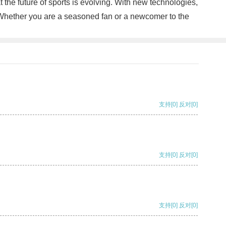
t the future of sports is evolving. With new technologies,
. Whether you are a seasoned fan or a newcomer to the
支持
[0]
反对
[0]
支持
[0]
反对
[0]
支持
[0]
反对
[0]