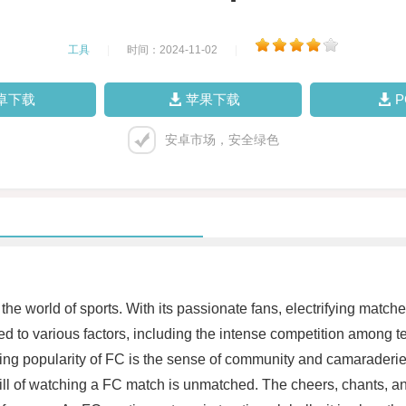
工具
|
时间：2024-11-02
|
卓下载
苹果下载
安卓市场，安全绿色
e world of sports. With its passionate fans, electrifying matche
ed to various factors, including the intense competition among te
ing popularity of FC is the sense of community and camaraderie
hrill of watching a FC match is unmatched. The cheers, chants, a