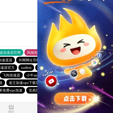
支持
[0]
反对
[0]
途加速器官网
风驰加速器
旋风加速器
加速度器
外网网址导航
软件中心
雷霆加速
狂飙加速器
加速器官方
outline
国外vps加速免费
twitter加速器
飞狗加速器
小牛vp加速器
快鸭加速器app
免费跨墙软件
器
老王加速npv下载官网
蚂蚁加速器
vp加速器官网
果免费vqn加速
安易加速器
hammer加速器
蓝鲸加速器
0.034164s
排行
推荐