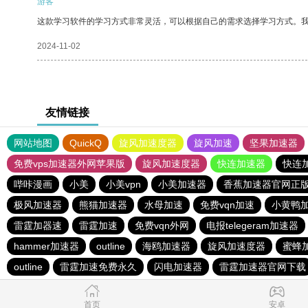
游客
这款学习软件的学习方式非常灵活，可以根据自己的需求选择学习方式。
2024-11-02
友情链接
网站地图
QuickQ
旋风加速度器
旋风加速
坚果加速器
免费vps加速器外网苹果版
旋风加速度器
快连加速器
快连
哔咔漫画
小美
小美vpn
小美加速器
香蕉加速器官网正
极风加速器
熊猫加速器
水母加速
免费vqn加速
小黄鸭
雷霆加器速
雷霆加速
免费vqn外网
电报telegeram加速器
hammer加速器
outline
海鸥加速器
旋风加速度器
蜜蜂
outline
雷霆加速免费永久
闪电加速器
雷霆加速器官网下载
首页
安卓