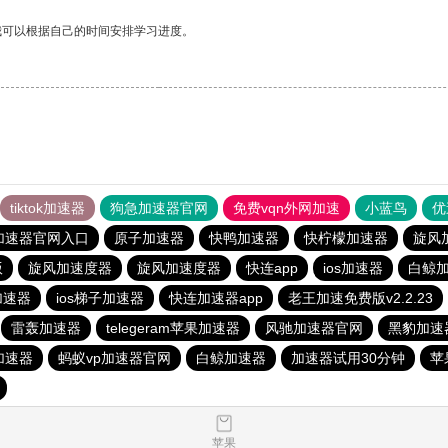
我可以根据自己的时间安排学习进度。
tiktok加速器
狗急加速器官网
免费vqn外网加速
小蓝鸟
优
加速器官网入口
原子加速器
快鸭加速器
快柠檬加速器
旋风
版
旋风加速度器
旋风加速度器
快连app
ios加速器
白鲸
加速器
ios梯子加速器
快连加速器app
老王加速免费版v2.2.23
雷轰加速器
telegeram苹果加速器
风驰加速器官网
黑豹加速
加速器
蚂蚁vp加速器官网
白鲸加速器
加速器试用30分钟
苹
苹果