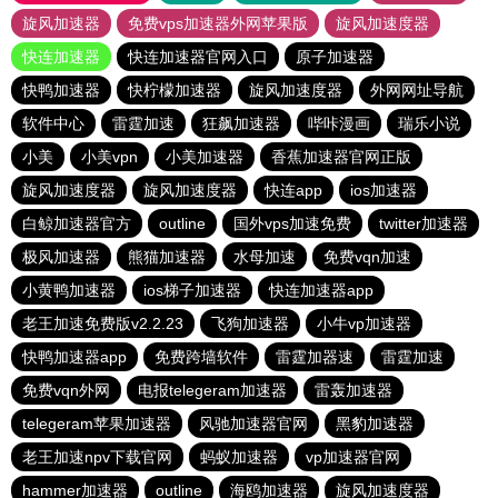
旋风加速器
免费vps加速器外网苹果版
旋风加速度器
快连加速器
快连加速器官网入口
原子加速器
快鸭加速器
快柠檬加速器
旋风加速度器
外网网址导航
软件中心
雷霆加速
狂飙加速器
哔咔漫画
瑞乐小说
小美
小美vpn
小美加速器
香蕉加速器官网正版
旋风加速度器
旋风加速度器
快连app
ios加速器
白鲸加速器官方
outline
国外vps加速免费
twitter加速器
极风加速器
熊猫加速器
水母加速
免费vqn加速
小黄鸭加速器
ios梯子加速器
快连加速器app
老王加速免费版v2.2.23
飞狗加速器
小牛vp加速器
快鸭加速器app
免费跨墙软件
雷霆加器速
雷霆加速
免费vqn外网
电报telegeram加速器
雷轰加速器
telegeram苹果加速器
风驰加速器官网
黑豹加速器
老王加速npv下载官网
蚂蚁加速器
vp加速器官网
hammer加速器
outline
海鸥加速器
旋风加速度器