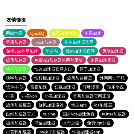
友情链接
网站地图
QuickQ
旋风加速度器
旋风加速
坚果加速器
tiktok加速器
狗急加速器官网
免费vqn外网加速
小蓝鸟
优途加速器官网
风驰加速器
旋风加速器
免费vps加速器外网苹果版
旋风加速度器
快连加速器
快连加速器官网入口
原子加速器
快鸭加速器
快柠檬加速器
旋风加速度器
外网网址导航
软件中心
雷霆加速
狂飙加速器
哔咔漫画
瑞乐小说
小美
小美vpn
小美加速器
香蕉加速器官网正版
旋风加速度器
旋风加速度器
快连app
ios加速器
白鲸加速器官方
outline
国外vps加速免费
twitter加速器
极风加速器
熊猫加速器
水母加速
免费vqn加速
小黄鸭加速器
ios梯子加速器
快连加速器app