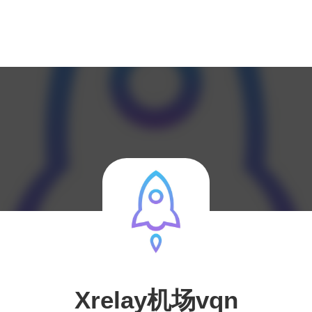
Xrelay机场vqn