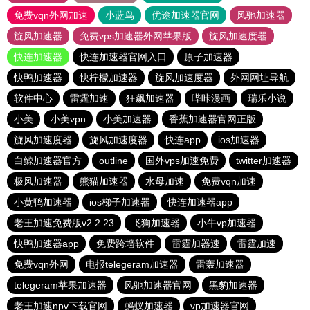
免费vqn外网加速
小蓝鸟
优途加速器官网
风驰加速器
旋风加速器
免费vps加速器外网苹果版
旋风加速度器
快连加速器
快连加速器官网入口
原子加速器
快鸭加速器
快柠檬加速器
旋风加速度器
外网网址导航
软件中心
雷霆加速
狂飙加速器
哔咔漫画
瑞乐小说
小美
小美vpn
小美加速器
香蕉加速器官网正版
旋风加速度器
旋风加速度器
快连app
ios加速器
白鲸加速器官方
outline
国外vps加速免费
twitter加速器
极风加速器
熊猫加速器
水母加速
免费vqn加速
小黄鸭加速器
ios梯子加速器
快连加速器app
老王加速免费版v2.2.23
飞狗加速器
小牛vp加速器
快鸭加速器app
免费跨墙软件
雷霆加器速
雷霆加速
免费vqn外网
电报telegeram加速器
雷轰加速器
telegeram苹果加速器
风驰加速器官网
黑豹加速器
老王加速npv下载官网
蚂蚁加速器
vp加速器官网