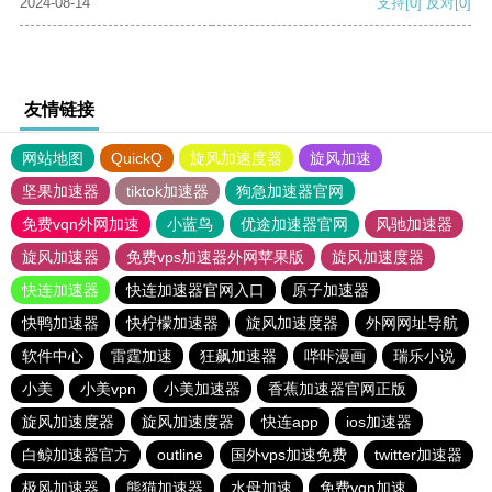
2024-08-14
支持
[0]
反对
[0]
友情链接
网站地图
QuickQ
旋风加速度器
旋风加速
坚果加速器
tiktok加速器
狗急加速器官网
免费vqn外网加速
小蓝鸟
优途加速器官网
风驰加速器
旋风加速器
免费vps加速器外网苹果版
旋风加速度器
快连加速器
快连加速器官网入口
原子加速器
快鸭加速器
快柠檬加速器
旋风加速度器
外网网址导航
软件中心
雷霆加速
狂飙加速器
哔咔漫画
瑞乐小说
小美
小美vpn
小美加速器
香蕉加速器官网正版
旋风加速度器
旋风加速度器
快连app
ios加速器
白鲸加速器官方
outline
国外vps加速免费
twitter加速器
极风加速器
熊猫加速器
水母加速
免费vqn加速