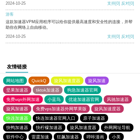
2024-10-25
支持
[0]
反对
[0]
游客
这款加速器VPM应用程序可以给你提供最高速度和安全性的连接，并帮
助你在网络上自由移动。
2024-10-25
支持
[0]
反对
[0]
友情链接
网站地图
QuickQ
旋风加速度器
旋风加速
坚果加速器
tiktok加速器
狗急加速器官网
免费vqn外网加速
小蓝鸟
优途加速器官网
风驰加速器
旋风加速器
免费vps加速器外网苹果版
旋风加速度器
快连加速器
快连加速器官网入口
原子加速器
快鸭加速器
快柠檬加速器
旋风加速度器
外网网址导航
软件中心
雷霆加速
狂飙加速器
哔咔漫画
小美