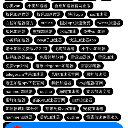
小美vpn
小美加速器
香蕉加速器官网正版
旋风加速度器
旋风加速度器
快连app
ios加速器
白鲸加速器官方
outline
国外vps加速免费
twitter加速器
极风加速器
熊猫加速器
水母加速
免费vqn加速
小黄鸭加速器
ios梯子加速器
快连加速器app
老王加速免费版v2.2.23
飞狗加速器
小牛vp加速器
快鸭加速器app
免费跨墙软件
雷霆加器速
雷霆加速
免费vqn外网
电报telegeram加速器
雷轰加速器
telegeram苹果加速器
风驰加速器官网
黑豹加速器
老王加速npv下载官网
蚂蚁加速器
vp加速器官网
hammer加速器
outline
海鸥加速器
旋风加速度器
蜜蜂加速器
蚂蚁vp加速器官网
白鲸加速器
加速器试用30分钟
苹果免费vqn加速
安易加速器
hammer加速器
蓝鲸加速器
outline
雷霆加速免费永久
闪电加速器
雷霆加速器官网下载